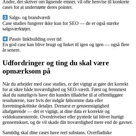
Andre, der skriver om lignende emner, vil ofte henvise til konkrete
cases for at understøtte deres pointer.
Salgs- og brandværdi
Case studies fungerer ikke kun for SEO — de er også stærke
salgsværktøjer.
Passiv linkbuilding over tid
En god case kan blive brugt og linket til igen og igen — også flere
år senere.
Udfordringer og ting du skal være
opmærksom på
Når du arbejder med case studies, er det vigtigt at gøre det korrekt
for at sikre både troværdighed og SEO-værdi. Først og fremmest
skal du naturligvis have din kundes tilladelse til at offentliggøre
resultaterne, især hvis der indgår følsomme data eller
forretningskritiske detaljer. Dernæst er gennemsigtighed
altafgørende — det er vigtigt, at dine data er korrekte og
veldokumenterede. Overdrivelser eller pyntede tal bliver hurtigt
gennemskuet, og de vil skade din troværdighed mere end de gavner.
Samtidig skal dine cases have reel substans. Overfladiske