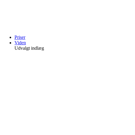
Videre
til
indhold
Priser
Viden
Udvalgt indlæg