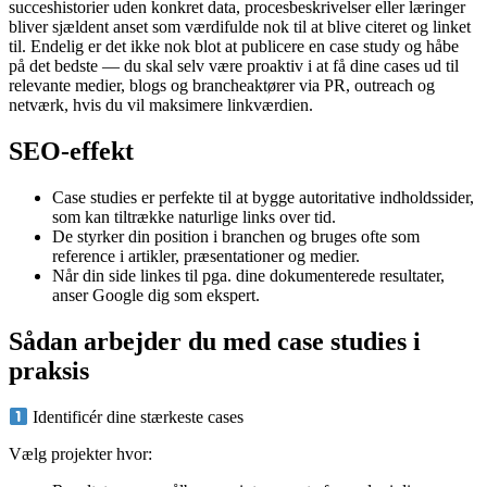
succeshistorier uden konkret data, procesbeskrivelser eller læringer
bliver sjældent anset som værdifulde nok til at blive citeret og linket
til. Endelig er det ikke nok blot at publicere en case study og håbe
på det bedste — du skal selv være proaktiv i at få dine cases ud til
relevante medier, blogs og brancheaktører via PR, outreach og
netværk, hvis du vil maksimere linkværdien.
SEO-effekt
Case studies er perfekte til at bygge autoritative indholdssider,
som kan tiltrække naturlige links over tid.
De styrker din position i branchen og bruges ofte som
reference i artikler, præsentationer og medier.
Når din side linkes til pga. dine dokumenterede resultater,
anser Google dig som ekspert.
Sådan arbejder du med case studies i
praksis
Identificér dine stærkeste cases
Vælg projekter hvor: