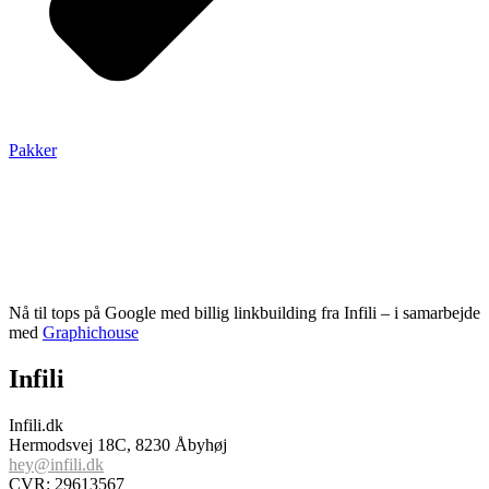
Pakker
Nå til tops på Google med billig linkbuilding fra Infili – i samarbejde
med
Graphichouse
Infili
Infili.dk
Hermodsvej 18C, 8230 Åbyhøj
hey@infili.dk
CVR: 29613567