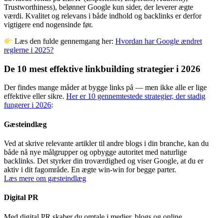
Trustworthiness), belønner Google kun sider, der leverer ægte
værdi. Kvalitet og relevans i både indhold og backlinks er derfor
vigtigere end nogensinde før.
Læs den fulde gennemgang her:
Hvordan har Google ændret
reglerne i 2025?
De 10 mest effektive linkbuilding strategier i 2026
Der findes mange måder at bygge links på — men ikke alle er lige
effektive eller sikre.
Her er 10 gennemtestede strategier, der stadig
fungerer i 2026
:
Gæsteindlæg
Ved at skrive relevante artikler til andre blogs i din branche, kan du
både nå nye målgrupper og opbygge autoritet med naturlige
backlinks. Det styrker din troværdighed og viser Google, at du er
aktiv i dit fagområde. En ægte win-win for begge parter.
Læs mere om gæsteindlæg
Digital PR
Med digital PR skaber du omtale i medier, blogs og online