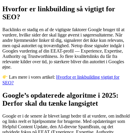
Hvorfor er linkbuilding så vigtigt for
SEO?
Backlinks er stadig en af de vigtigste faktorer Google bruger til at
vurdere, hvilke sider der skal ligge øverst i søgeresultaterne. Når
andre hjemmesider linker til dig, signalerer det ikke kun relevans,
men også autoritet og troværdighed. Netop disse signaler indgår i
Googles vurdering af din EEAT-profil — Experience, Expertise,
Authority og Trustworthiness. Jo flere kvalitetslinks du får fra
relevante kilder over tid, jo stærkere bliver din autoritet i Googles
øjne.
Læs mere i vores artikel:
Hvorfor er linkbuilding vigtigt for
SEO?
Google’s opdaterede algoritme i 2025:
Derfor skal du tænke langsigtet
Google er i de senere år blevet langt bedre til at vurdere, om indhold
og links reelt er hjælpsomme for brugerne. Med opdateringer som
Helpful Content Update, den AI-drevne SpamBrain, og det
udvidede fokus på EEAT (Experience, Expertise, Authority,