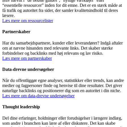
Bliv nævnt i “de bedste guides”, “nyttige værktøjer” eller
“essentielle ressourcer” inden for dit emne. Det er en stærk måde at
få trafik og autoritet fra sider, der samler kvalitetsindhold til deres
læsere.
Læs mere om ressourcelister
Partnerskaber
Har du samarbejdspartnere, kunder eller leverandører? Indgå aftaler
om at nævne hinanden med relevante links. Det skaber stærke
forbindelser og backlinks med høj relevans og lav risiko.
Læs mere om partnerskaber
Data-drevne undersøgelser
Når du offentliggør egne analyser, statistikker eller trends, kan andre
medier og fagpersoner finde og henvise til dine resultater. Det giver
naturlige backlinks og positionerer dig som en autoritet i din niche.
Læs mere om data-drevne undersøgelser
Thought leadership
Del dine erfaringer, holdninger eller forudsigelser i længere indlæg,
som andre i branchen kan lære af eller diskutere. Det kan skabe