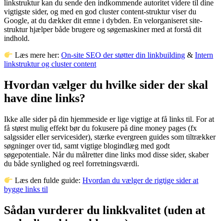
linkstruktur kan du sende den indkommende autoritet videre til dine
vigtigste sider, og med en god cluster content-struktur viser du
Google, at du dækker dit emne i dybden. En velorganiseret site-
struktur hjælper både brugere og søgemaskiner med at forstå dit
indhold.
Læs mere her:
On-site SEO der støtter din linkbuilding
&
Intern
linkstruktur og cluster content
Hvordan vælger du hvilke sider der skal
have dine links?
Ikke alle sider på din hjemmeside er lige vigtige at få links til. For at
få størst mulig effekt bør du fokusere på dine money pages (fx
salgssider eller servicesider), stærke evergreen guides som tiltrækker
søgninger over tid, samt vigtige blogindlæg med godt
søgepotentiale. Når du målretter dine links mod disse sider, skaber
du både synlighed og reel forretningsværdi.
Læs den fulde guide:
Hvordan du vælger de rigtige sider at
bygge links til
Sådan vurderer du linkkvalitet (uden at