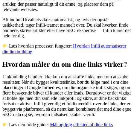
artikler, der passer naturligt til dit emne, og placerer dem på
relevante websites.
Alt indhold kvalitetssikres automatisk, og hvis der opstår
usikkerhed, tager Infili-teamet manuelt over. Du skal hverken finde
partnere, skrive artikler eller have SEO-ekspertise — Infili klarer det
hele for dig.
Læs hvordan processen fungerer:
Hvordan Infili automatiserer
din linkbuilding
Hvordan måler du om dine links virker?
Linkbuilding handler ikke kun om at skaffe links, men om at skabe
resultater. Når du bygger kvalitetslinks, bør du følge med i om dine
placeringer i Google forbedres, om din organiske trafik stiger, og om
flere besøgende bliver til kunder eller leads. Derudover er det vigtigt
at holde øje med din samlede linkprofil og sikre, at dine backlinks
fortsat er aktive. Infili giver dig et fuldt overblik over de links, der er
bygget via platformen, så du nemt kan kombinere det med dine egne
SEO-data og se, hvordan indsatsen skaber værdi.
Læs den fulde guide:
Mål og følg effekten af dine links