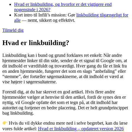
Hvad er linkbuilding, og hvorfor er det vigtigere end
nogensinde i 2026?
Kort intro til Infili’s mission: Gør
linkbuilding tilgængeligt for
alle
— nemt, sikkert og effektivt.
Tilmeld dig
Hvad er linkbuilding?
Linkbuilding kan i bund og grund forklares ret enkelt: Når andre
hjemmesider linker til din side, sender de et signal til Google om, at
dit indhold er værdifuldt og troværdigt. Hver gang du får et link fra
en anden hjemmeside, fungerer det som en slags “anbefaling” eller
“stemme”, der fortæller søgemaskinerne, at dit indhold er værd at
vise højere i søgeresultaterne.
Forestil dig, at du har skrevet en god artikel. Hvis flere andre
hjemmesider vælger at henvise til den artikel, fordi de synes den er
nyttig, vil Google opfatte det som et tegn på, at dit indhold har
autoritet og fortjener en bedre placering. Det er helt grundprincippet
bag linkbuilding.
Hvis du vil dykke endnu mere ned i selve begrebet, kan du læse
vores fulde artikel:
Hvad er linkbuilding – opdateret version 2026