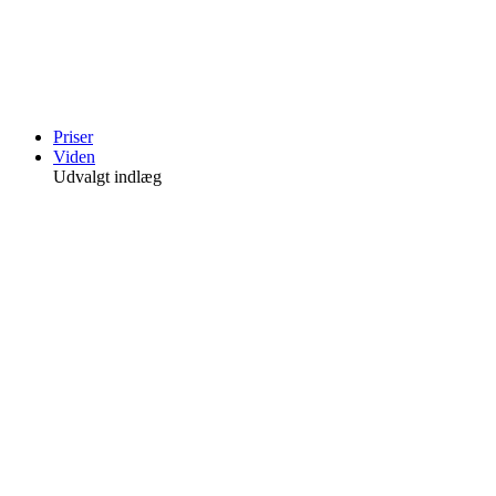
Videre
til
indhold
Priser
Viden
Udvalgt indlæg