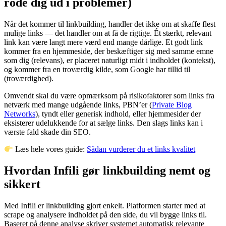
rode dig ud i problemer)
Når det kommer til linkbuilding, handler det ikke om at skaffe flest
mulige links — det handler om at få de rigtige. Ét stærkt, relevant
link kan være langt mere værd end mange dårlige. Et godt link
kommer fra en hjemmeside, der beskæftiger sig med samme emne
som dig (relevans), er placeret naturligt midt i indholdet (kontekst),
og kommer fra en troværdig kilde, som Google har tillid til
(troværdighed).
Omvendt skal du være opmærksom på risikofaktorer som links fra
netværk med mange udgående links, PBN’er (
Private Blog
Networks
), tyndt eller generisk indhold, eller hjemmesider der
eksisterer udelukkende for at sælge links. Den slags links kan i
værste fald skade din SEO.
Læs hele vores guide:
Sådan vurderer du et links kvalitet
Hvordan Infili gør linkbuilding nemt og
sikkert
Med Infili er linkbuilding gjort enkelt. Platformen starter med at
scrape og analysere indholdet på den side, du vil bygge links til.
Baseret på denne analyse skriver systemet automatisk relevante