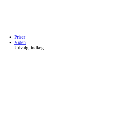
Videre
til
indhold
Priser
Viden
Udvalgt indlæg