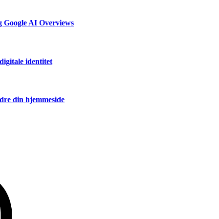
og Google AI Overviews
igitale identitet
ndre din hjemmeside