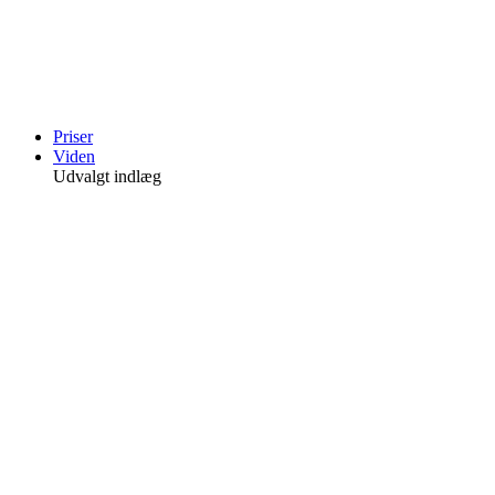
Videre
til
indhold
Priser
Viden
Udvalgt indlæg